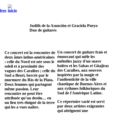
Judith de la Asunción et Graciela Pueyo
Duo de guitares
Un concert de guitare frais et
Ce concert est la rencontre de
émouvant qui mêle les
deux âmes latino-américaines
mélodies jazzy d'un suave
: celle du Nord est née sous le
boléro et les Salsas et Güajiras
soleil et à proximité des
des Caraïbes, aux oeuvres
vagues des Caraïbes ; celle du
inspirées par la magie et
Sud a fleuri, bercée par le
l’authenticité de la ville
murmure du Rio de la Plata.
chaotique de Buenos Aires et
r
Deux femmes qui partagent
aux rythmes folkloriques du
même passion. Leur
Sud de l'Amérique Latine.
rencontre ne peut être
attribuée qu’au destin… en
Ce répertoire varié est servi
un lieu très éloigné de la terre
par deux artistes exigeantes
qui les a vues naître.
qui atteignent une