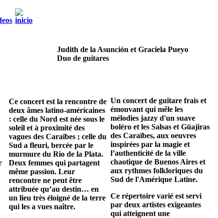
Judith de la Asunción et Graciela Pueyo
Duo de guitares
Un concert de guitare frais et
Ce concert est la rencontre de
émouvant qui mêle les
deux âmes latino-américaines
mélodies jazzy d'un suave
: celle du Nord est née sous le
boléro et les Salsas et Güajiras
soleil et à proximité des
des Caraïbes, aux oeuvres
vagues des Caraïbes ; celle du
inspirées par la magie et
Sud a fleuri, bercée par le
l’authenticité de la ville
murmure du Rio de la Plata.
chaotique de Buenos Aires et
r
Deux femmes qui partagent
aux rythmes folkloriques du
même passion. Leur
Sud de l'Amérique Latine.
rencontre ne peut être
attribuée qu’au destin… en
Ce répertoire varié est servi
un lieu très éloigné de la terre
par deux artistes exigeantes
qui les a vues naître.
qui atteignent une