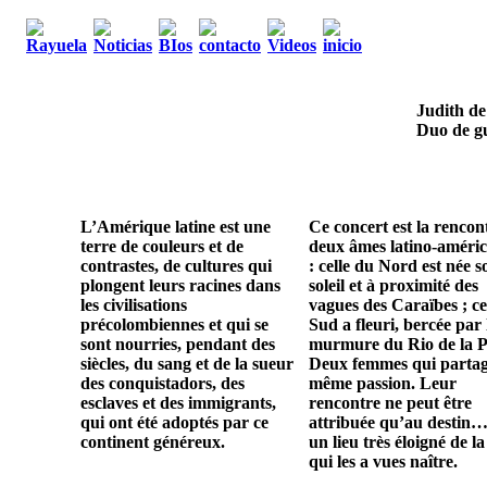
Judith de
Duo de gu
L’Amérique latine est une
Ce concert est la rencon
terre de couleurs et de
deux âmes latino-améric
contrastes, de cultures qui
: celle du Nord est née s
plongent leurs racines dans
soleil et à proximité des
les civilisations
vagues des Caraïbes ; ce
précolombiennes et qui se
Sud a fleuri, bercée par 
sont nourries, pendant des
murmure du Rio de la P
siècles, du sang et de la sueur
Deux femmes qui parta
des conquistadors, des
même passion. Leur
esclaves et des immigrants,
rencontre ne peut être
qui ont été adoptés par ce
attribuée qu’au destin…
continent généreux.
un lieu très éloigné de la
qui les a vues naître.