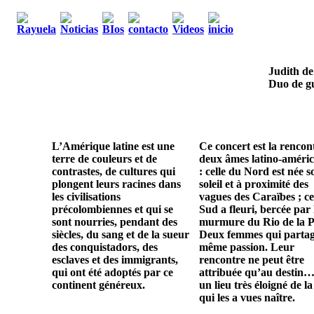
Judith de
Duo de gu
L’Amérique latine est une
Ce concert est la rencon
terre de couleurs et de
deux âmes latino-améric
contrastes, de cultures qui
: celle du Nord est née s
plongent leurs racines dans
soleil et à proximité des
les civilisations
vagues des Caraïbes ; ce
précolombiennes et qui se
Sud a fleuri, bercée par 
sont nourries, pendant des
murmure du Rio de la P
siècles, du sang et de la sueur
Deux femmes qui parta
des conquistadors, des
même passion. Leur
esclaves et des immigrants,
rencontre ne peut être
qui ont été adoptés par ce
attribuée qu’au destin…
continent généreux.
un lieu très éloigné de la
qui les a vues naître.