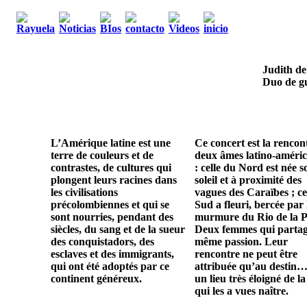
Judith de
Duo de gu
L’Amérique latine est une
Ce concert est la rencon
terre de couleurs et de
deux âmes latino-améric
contrastes, de cultures qui
: celle du Nord est née s
plongent leurs racines dans
soleil et à proximité des
les civilisations
vagues des Caraïbes ; ce
précolombiennes et qui se
Sud a fleuri, bercée par 
sont nourries, pendant des
murmure du Rio de la P
siècles, du sang et de la sueur
Deux femmes qui parta
des conquistadors, des
même passion. Leur
esclaves et des immigrants,
rencontre ne peut être
qui ont été adoptés par ce
attribuée qu’au destin…
continent généreux.
un lieu très éloigné de la
qui les a vues naître.