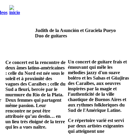
Judith de la Asunción et Graciela Pueyo
Duo de guitares
Un concert de guitare frais et
Ce concert est la rencontre de
émouvant qui mêle les
deux âmes latino-américaines
mélodies jazzy d'un suave
: celle du Nord est née sous le
boléro et les Salsas et Güajiras
soleil et à proximité des
des Caraïbes, aux oeuvres
vagues des Caraïbes ; celle du
inspirées par la magie et
Sud a fleuri, bercée par le
l’authenticité de la ville
murmure du Rio de la Plata.
chaotique de Buenos Aires et
r
Deux femmes qui partagent
aux rythmes folkloriques du
même passion. Leur
Sud de l'Amérique Latine.
rencontre ne peut être
attribuée qu’au destin… en
Ce répertoire varié est servi
un lieu très éloigné de la terre
par deux artistes exigeantes
qui les a vues naître.
qui atteignent une