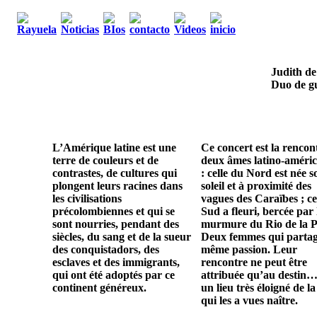
Judith de
Duo de gu
L’Amérique latine est une
Ce concert est la rencon
terre de couleurs et de
deux âmes latino-améric
contrastes, de cultures qui
: celle du Nord est née s
plongent leurs racines dans
soleil et à proximité des
les civilisations
vagues des Caraïbes ; ce
précolombiennes et qui se
Sud a fleuri, bercée par 
sont nourries, pendant des
murmure du Rio de la P
siècles, du sang et de la sueur
Deux femmes qui parta
des conquistadors, des
même passion. Leur
esclaves et des immigrants,
rencontre ne peut être
qui ont été adoptés par ce
attribuée qu’au destin…
continent généreux.
un lieu très éloigné de la
qui les a vues naître.