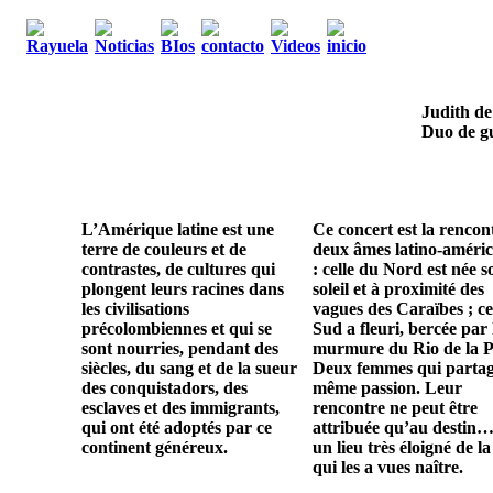
Judith de
Duo de gu
L’Amérique latine est une
Ce concert est la rencon
terre de couleurs et de
deux âmes latino-améric
contrastes, de cultures qui
: celle du Nord est née s
plongent leurs racines dans
soleil et à proximité des
les civilisations
vagues des Caraïbes ; ce
précolombiennes et qui se
Sud a fleuri, bercée par 
sont nourries, pendant des
murmure du Rio de la P
siècles, du sang et de la sueur
Deux femmes qui parta
des conquistadors, des
même passion. Leur
esclaves et des immigrants,
rencontre ne peut être
qui ont été adoptés par ce
attribuée qu’au destin…
continent généreux.
un lieu très éloigné de la
qui les a vues naître.