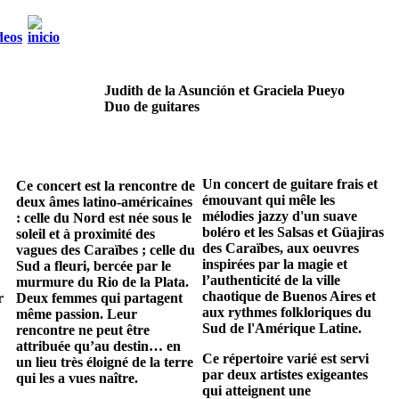
Judith de la Asunción et Graciela Pueyo
Duo de guitares
Un concert de guitare frais et
Ce concert est la rencontre de
émouvant qui mêle les
deux âmes latino-américaines
mélodies jazzy d'un suave
: celle du Nord est née sous le
boléro et les Salsas et Güajiras
soleil et à proximité des
des Caraïbes, aux oeuvres
vagues des Caraïbes ; celle du
inspirées par la magie et
Sud a fleuri, bercée par le
l’authenticité de la ville
murmure du Rio de la Plata.
chaotique de Buenos Aires et
r
Deux femmes qui partagent
aux rythmes folkloriques du
même passion. Leur
Sud de l'Amérique Latine.
rencontre ne peut être
attribuée qu’au destin… en
Ce répertoire varié est servi
un lieu très éloigné de la terre
par deux artistes exigeantes
qui les a vues naître.
qui atteignent une