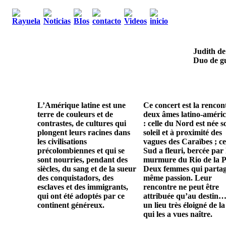
Judith de
Duo de gu
L’Amérique latine est une
Ce concert est la rencon
terre de couleurs et de
deux âmes latino-améric
contrastes, de cultures qui
: celle du Nord est née s
plongent leurs racines dans
soleil et à proximité des
les civilisations
vagues des Caraïbes ; ce
précolombiennes et qui se
Sud a fleuri, bercée par 
sont nourries, pendant des
murmure du Rio de la P
siècles, du sang et de la sueur
Deux femmes qui parta
des conquistadors, des
même passion. Leur
esclaves et des immigrants,
rencontre ne peut être
qui ont été adoptés par ce
attribuée qu’au destin…
continent généreux.
un lieu très éloigné de la
qui les a vues naître.