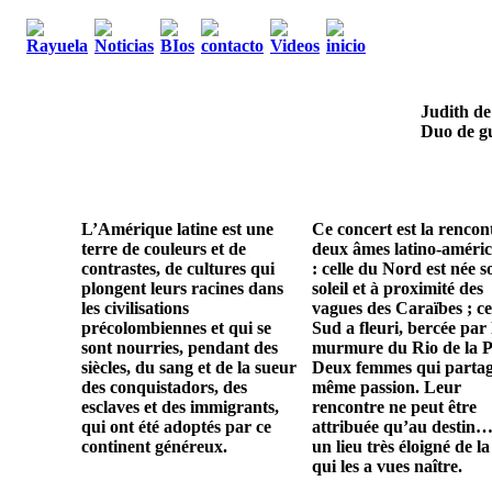
Judith de
Duo de gu
L’Amérique latine est une
Ce concert est la rencon
terre de couleurs et de
deux âmes latino-améric
contrastes, de cultures qui
: celle du Nord est née s
plongent leurs racines dans
soleil et à proximité des
les civilisations
vagues des Caraïbes ; ce
précolombiennes et qui se
Sud a fleuri, bercée par 
sont nourries, pendant des
murmure du Rio de la P
siècles, du sang et de la sueur
Deux femmes qui parta
des conquistadors, des
même passion. Leur
esclaves et des immigrants,
rencontre ne peut être
qui ont été adoptés par ce
attribuée qu’au destin…
continent généreux.
un lieu très éloigné de la
qui les a vues naître.