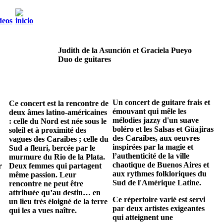
Judith de la Asunción et Graciela Pueyo
Duo de guitares
Un concert de guitare frais et
Ce concert est la rencontre de
émouvant qui mêle les
deux âmes latino-américaines
mélodies jazzy d'un suave
: celle du Nord est née sous le
boléro et les Salsas et Güajiras
soleil et à proximité des
des Caraïbes, aux oeuvres
vagues des Caraïbes ; celle du
inspirées par la magie et
Sud a fleuri, bercée par le
l’authenticité de la ville
murmure du Rio de la Plata.
chaotique de Buenos Aires et
r
Deux femmes qui partagent
aux rythmes folkloriques du
même passion. Leur
Sud de l'Amérique Latine.
rencontre ne peut être
attribuée qu’au destin… en
Ce répertoire varié est servi
un lieu très éloigné de la terre
par deux artistes exigeantes
qui les a vues naître.
qui atteignent une