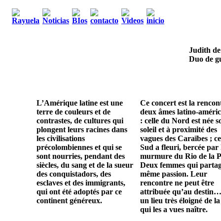
Judith de
Duo de gu
L’Amérique latine est une
Ce concert est la rencon
terre de couleurs et de
deux âmes latino-améric
contrastes, de cultures qui
: celle du Nord est née s
plongent leurs racines dans
soleil et à proximité des
les civilisations
vagues des Caraïbes ; ce
précolombiennes et qui se
Sud a fleuri, bercée par 
sont nourries, pendant des
murmure du Rio de la P
siècles, du sang et de la sueur
Deux femmes qui parta
des conquistadors, des
même passion. Leur
esclaves et des immigrants,
rencontre ne peut être
qui ont été adoptés par ce
attribuée qu’au destin…
continent généreux.
un lieu très éloigné de la
qui les a vues naître.