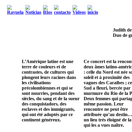
Judith de
Duo de gu
L’Amérique latine est une
Ce concert est la rencon
terre de couleurs et de
deux âmes latino-améric
contrastes, de cultures qui
: celle du Nord est née s
plongent leurs racines dans
soleil et à proximité des
les civilisations
vagues des Caraïbes ; ce
précolombiennes et qui se
Sud a fleuri, bercée par 
sont nourries, pendant des
murmure du Rio de la P
siècles, du sang et de la sueur
Deux femmes qui parta
des conquistadors, des
même passion. Leur
esclaves et des immigrants,
rencontre ne peut être
qui ont été adoptés par ce
attribuée qu’au destin…
continent généreux.
un lieu très éloigné de la
qui les a vues naître.