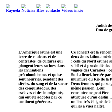
Judith de
Duo de gu
L’Amérique latine est une
Ce concert est la rencon
terre de couleurs et de
deux âmes latino-améric
contrastes, de cultures qui
: celle du Nord est née s
plongent leurs racines dans
soleil et à proximité des
les civilisations
vagues des Caraïbes ; ce
précolombiennes et qui se
Sud a fleuri, bercée par 
sont nourries, pendant des
murmure du Rio de la P
siècles, du sang et de la sueur
Deux femmes qui parta
des conquistadors, des
même passion. Leur
esclaves et des immigrants,
rencontre ne peut être
qui ont été adoptés par ce
attribuée qu’au destin…
continent généreux.
un lieu très éloigné de la
qui les a vues naître.