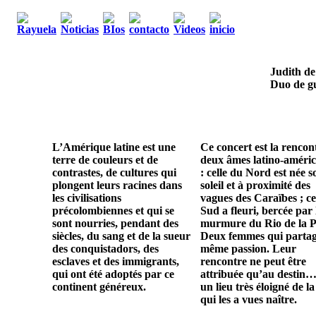
Judith de
Duo de gu
L’Amérique latine est une
Ce concert est la rencon
terre de couleurs et de
deux âmes latino-améric
contrastes, de cultures qui
: celle du Nord est née s
plongent leurs racines dans
soleil et à proximité des
les civilisations
vagues des Caraïbes ; ce
précolombiennes et qui se
Sud a fleuri, bercée par 
sont nourries, pendant des
murmure du Rio de la P
siècles, du sang et de la sueur
Deux femmes qui parta
des conquistadors, des
même passion. Leur
esclaves et des immigrants,
rencontre ne peut être
qui ont été adoptés par ce
attribuée qu’au destin…
continent généreux.
un lieu très éloigné de la
qui les a vues naître.