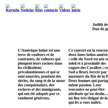
Judith de
Duo de gu
L’Amérique latine est une
Ce concert est la rencon
terre de couleurs et de
deux âmes latino-améric
contrastes, de cultures qui
: celle du Nord est née s
plongent leurs racines dans
soleil et à proximité des
les civilisations
vagues des Caraïbes ; ce
précolombiennes et qui se
Sud a fleuri, bercée par 
sont nourries, pendant des
murmure du Rio de la P
siècles, du sang et de la sueur
Deux femmes qui parta
des conquistadors, des
même passion. Leur
esclaves et des immigrants,
rencontre ne peut être
qui ont été adoptés par ce
attribuée qu’au destin…
continent généreux.
un lieu très éloigné de la
qui les a vues naître.