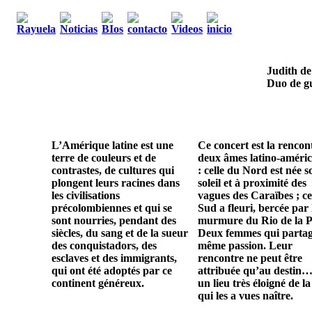
Judith de
Duo de gu
L’Amérique latine est une
Ce concert est la rencon
terre de couleurs et de
deux âmes latino-améric
contrastes, de cultures qui
: celle du Nord est née s
plongent leurs racines dans
soleil et à proximité des
les civilisations
vagues des Caraïbes ; ce
précolombiennes et qui se
Sud a fleuri, bercée par 
sont nourries, pendant des
murmure du Rio de la P
siècles, du sang et de la sueur
Deux femmes qui parta
des conquistadors, des
même passion. Leur
esclaves et des immigrants,
rencontre ne peut être
qui ont été adoptés par ce
attribuée qu’au destin…
continent généreux.
un lieu très éloigné de la
qui les a vues naître.