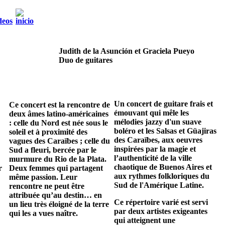
Judith de la Asunción et Graciela Pueyo
Duo de guitares
Un concert de guitare frais et
Ce concert est la rencontre de
émouvant qui mêle les
deux âmes latino-américaines
mélodies jazzy d'un suave
: celle du Nord est née sous le
boléro et les Salsas et Güajiras
soleil et à proximité des
des Caraïbes, aux oeuvres
vagues des Caraïbes ; celle du
inspirées par la magie et
Sud a fleuri, bercée par le
l’authenticité de la ville
murmure du Rio de la Plata.
chaotique de Buenos Aires et
r
Deux femmes qui partagent
aux rythmes folkloriques du
même passion. Leur
Sud de l'Amérique Latine.
rencontre ne peut être
attribuée qu’au destin… en
Ce répertoire varié est servi
un lieu très éloigné de la terre
par deux artistes exigeantes
qui les a vues naître.
qui atteignent une