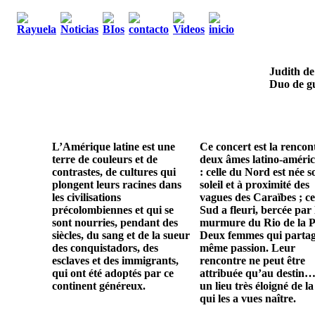
Judith de
Duo de gu
L’Amérique latine est une
Ce concert est la rencon
terre de couleurs et de
deux âmes latino-améric
contrastes, de cultures qui
: celle du Nord est née s
plongent leurs racines dans
soleil et à proximité des
les civilisations
vagues des Caraïbes ; ce
précolombiennes et qui se
Sud a fleuri, bercée par 
sont nourries, pendant des
murmure du Rio de la P
siècles, du sang et de la sueur
Deux femmes qui parta
des conquistadors, des
même passion. Leur
esclaves et des immigrants,
rencontre ne peut être
qui ont été adoptés par ce
attribuée qu’au destin…
continent généreux.
un lieu très éloigné de la
qui les a vues naître.