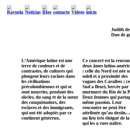
Judith de
Duo de gu
L’Amérique latine est une
Ce concert est la rencon
terre de couleurs et de
deux âmes latino-améric
contrastes, de cultures qui
: celle du Nord est née s
plongent leurs racines dans
soleil et à proximité des
les civilisations
vagues des Caraïbes ; ce
précolombiennes et qui se
Sud a fleuri, bercée par 
sont nourries, pendant des
murmure du Rio de la P
siècles, du sang et de la sueur
Deux femmes qui parta
des conquistadors, des
même passion. Leur
esclaves et des immigrants,
rencontre ne peut être
qui ont été adoptés par ce
attribuée qu’au destin…
continent généreux.
un lieu très éloigné de la
qui les a vues naître.