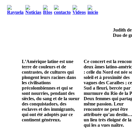
Judith de
Duo de gu
L’Amérique latine est une
Ce concert est la rencon
terre de couleurs et de
deux âmes latino-améric
contrastes, de cultures qui
: celle du Nord est née s
plongent leurs racines dans
soleil et à proximité des
les civilisations
vagues des Caraïbes ; ce
précolombiennes et qui se
Sud a fleuri, bercée par 
sont nourries, pendant des
murmure du Rio de la P
siècles, du sang et de la sueur
Deux femmes qui parta
des conquistadors, des
même passion. Leur
esclaves et des immigrants,
rencontre ne peut être
qui ont été adoptés par ce
attribuée qu’au destin…
continent généreux.
un lieu très éloigné de la
qui les a vues naître.