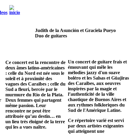
Judith de la Asunción et Graciela Pueyo
Duo de guitares
Un concert de guitare frais et
Ce concert est la rencontre de
émouvant qui mêle les
deux âmes latino-américaines
mélodies jazzy d'un suave
: celle du Nord est née sous le
boléro et les Salsas et Güajiras
soleil et à proximité des
des Caraïbes, aux oeuvres
vagues des Caraïbes ; celle du
inspirées par la magie et
Sud a fleuri, bercée par le
l’authenticité de la ville
murmure du Rio de la Plata.
chaotique de Buenos Aires et
r
Deux femmes qui partagent
aux rythmes folkloriques du
même passion. Leur
Sud de l'Amérique Latine.
rencontre ne peut être
attribuée qu’au destin… en
Ce répertoire varié est servi
un lieu très éloigné de la terre
par deux artistes exigeantes
qui les a vues naître.
qui atteignent une