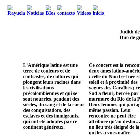
Judith de
Duo de gu
L’Amérique latine est une
Ce concert est la rencon
terre de couleurs et de
deux âmes latino-améric
contrastes, de cultures qui
: celle du Nord est née s
plongent leurs racines dans
soleil et à proximité des
les civilisations
vagues des Caraïbes ; ce
précolombiennes et qui se
Sud a fleuri, bercée par 
sont nourries, pendant des
murmure du Rio de la P
siècles, du sang et de la sueur
Deux femmes qui parta
des conquistadors, des
même passion. Leur
esclaves et des immigrants,
rencontre ne peut être
qui ont été adoptés par ce
attribuée qu’au destin…
continent généreux.
un lieu très éloigné de la
qui les a vues naître.