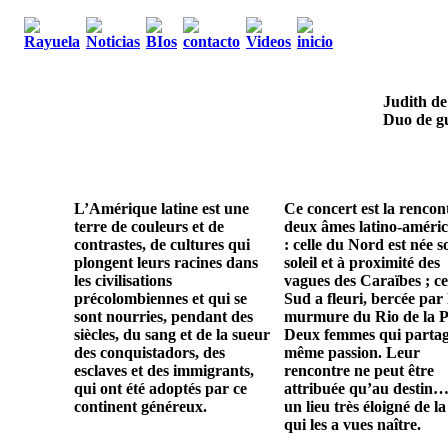
Judith de
Duo de gu
L’Amérique latine est une
Ce concert est la rencon
terre de couleurs et de
deux âmes latino-améric
contrastes, de cultures qui
: celle du Nord est née s
plongent leurs racines dans
soleil et à proximité des
les civilisations
vagues des Caraïbes ; ce
précolombiennes et qui se
Sud a fleuri, bercée par 
sont nourries, pendant des
murmure du Rio de la P
siècles, du sang et de la sueur
Deux femmes qui parta
des conquistadors, des
même passion. Leur
esclaves et des immigrants,
rencontre ne peut être
qui ont été adoptés par ce
attribuée qu’au destin…
continent généreux.
un lieu très éloigné de la
qui les a vues naître.