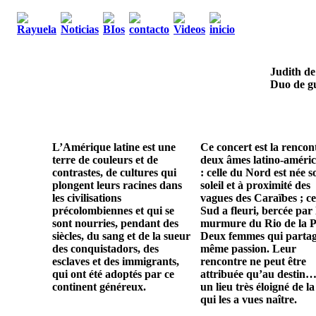
Judith de
Duo de gu
L’Amérique latine est une
Ce concert est la rencon
terre de couleurs et de
deux âmes latino-améric
contrastes, de cultures qui
: celle du Nord est née s
plongent leurs racines dans
soleil et à proximité des
les civilisations
vagues des Caraïbes ; ce
précolombiennes et qui se
Sud a fleuri, bercée par 
sont nourries, pendant des
murmure du Rio de la P
siècles, du sang et de la sueur
Deux femmes qui parta
des conquistadors, des
même passion. Leur
esclaves et des immigrants,
rencontre ne peut être
qui ont été adoptés par ce
attribuée qu’au destin…
continent généreux.
un lieu très éloigné de la
qui les a vues naître.