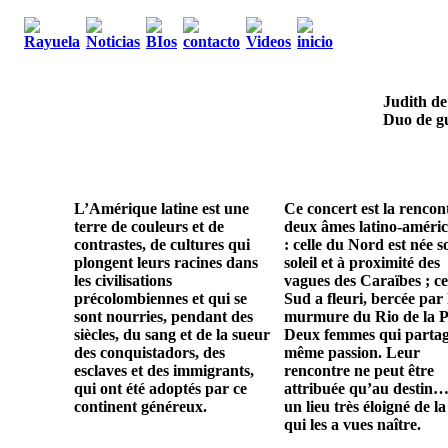
Judith de
Duo de gu
L’Amérique latine est une
Ce concert est la rencon
terre de couleurs et de
deux âmes latino-améric
contrastes, de cultures qui
: celle du Nord est née s
plongent leurs racines dans
soleil et à proximité des
les civilisations
vagues des Caraïbes ; ce
précolombiennes et qui se
Sud a fleuri, bercée par 
sont nourries, pendant des
murmure du Rio de la P
siècles, du sang et de la sueur
Deux femmes qui parta
des conquistadors, des
même passion. Leur
esclaves et des immigrants,
rencontre ne peut être
qui ont été adoptés par ce
attribuée qu’au destin…
continent généreux.
un lieu très éloigné de la
qui les a vues naître.