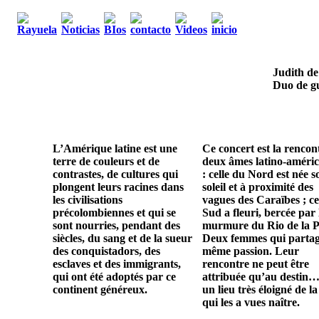
Judith de
Duo de gu
L’Amérique latine est une
Ce concert est la rencon
terre de couleurs et de
deux âmes latino-améric
contrastes, de cultures qui
: celle du Nord est née s
plongent leurs racines dans
soleil et à proximité des
les civilisations
vagues des Caraïbes ; ce
précolombiennes et qui se
Sud a fleuri, bercée par 
sont nourries, pendant des
murmure du Rio de la P
siècles, du sang et de la sueur
Deux femmes qui parta
des conquistadors, des
même passion. Leur
esclaves et des immigrants,
rencontre ne peut être
qui ont été adoptés par ce
attribuée qu’au destin…
continent généreux.
un lieu très éloigné de la
qui les a vues naître.