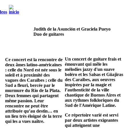
Judith de la Asunción et Graciela Pueyo
Duo de guitares
Un concert de guitare frais et
Ce concert est la rencontre de
émouvant qui mêle les
deux âmes latino-américaines
mélodies jazzy d'un suave
: celle du Nord est née sous le
boléro et les Salsas et Güajiras
soleil et à proximité des
des Caraïbes, aux oeuvres
vagues des Caraïbes ; celle du
inspirées par la magie et
Sud a fleuri, bercée par le
l’authenticité de la ville
murmure du Rio de la Plata.
chaotique de Buenos Aires et
r
Deux femmes qui partagent
aux rythmes folkloriques du
même passion. Leur
Sud de l'Amérique Latine.
rencontre ne peut être
attribuée qu’au destin… en
Ce répertoire varié est servi
un lieu très éloigné de la terre
par deux artistes exigeantes
qui les a vues naître.
qui atteignent une