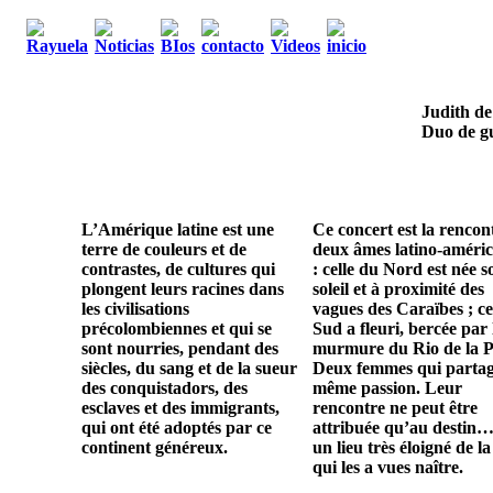
Judith de
Duo de gu
L’Amérique latine est une
Ce concert est la rencon
terre de couleurs et de
deux âmes latino-améric
contrastes, de cultures qui
: celle du Nord est née s
plongent leurs racines dans
soleil et à proximité des
les civilisations
vagues des Caraïbes ; ce
précolombiennes et qui se
Sud a fleuri, bercée par 
sont nourries, pendant des
murmure du Rio de la P
siècles, du sang et de la sueur
Deux femmes qui parta
des conquistadors, des
même passion. Leur
esclaves et des immigrants,
rencontre ne peut être
qui ont été adoptés par ce
attribuée qu’au destin…
continent généreux.
un lieu très éloigné de la
qui les a vues naître.