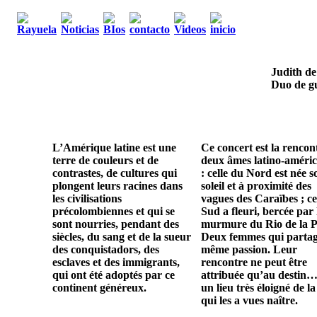
Judith de
Duo de gu
L’Amérique latine est une
Ce concert est la rencon
terre de couleurs et de
deux âmes latino-améric
contrastes, de cultures qui
: celle du Nord est née s
plongent leurs racines dans
soleil et à proximité des
les civilisations
vagues des Caraïbes ; ce
précolombiennes et qui se
Sud a fleuri, bercée par 
sont nourries, pendant des
murmure du Rio de la P
siècles, du sang et de la sueur
Deux femmes qui parta
des conquistadors, des
même passion. Leur
esclaves et des immigrants,
rencontre ne peut être
qui ont été adoptés par ce
attribuée qu’au destin…
continent généreux.
un lieu très éloigné de la
qui les a vues naître.