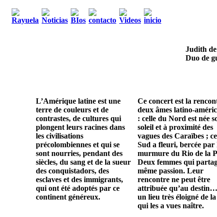
Judith de
Duo de gu
L’Amérique latine est une
Ce concert est la rencon
terre de couleurs et de
deux âmes latino-améric
contrastes, de cultures qui
: celle du Nord est née s
plongent leurs racines dans
soleil et à proximité des
les civilisations
vagues des Caraïbes ; ce
précolombiennes et qui se
Sud a fleuri, bercée par 
sont nourries, pendant des
murmure du Rio de la P
siècles, du sang et de la sueur
Deux femmes qui parta
des conquistadors, des
même passion. Leur
esclaves et des immigrants,
rencontre ne peut être
qui ont été adoptés par ce
attribuée qu’au destin…
continent généreux.
un lieu très éloigné de la
qui les a vues naître.