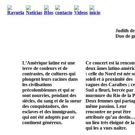
Judith de
Duo de gu
L’Amérique latine est une
Ce concert est la rencon
terre de couleurs et de
deux âmes latino-améric
contrastes, de cultures qui
: celle du Nord est née s
plongent leurs racines dans
soleil et à proximité des
les civilisations
vagues des Caraïbes ; ce
précolombiennes et qui se
Sud a fleuri, bercée par 
sont nourries, pendant des
murmure du Rio de la P
siècles, du sang et de la sueur
Deux femmes qui parta
des conquistadors, des
même passion. Leur
esclaves et des immigrants,
rencontre ne peut être
qui ont été adoptés par ce
attribuée qu’au destin…
continent généreux.
un lieu très éloigné de la
qui les a vues naître.