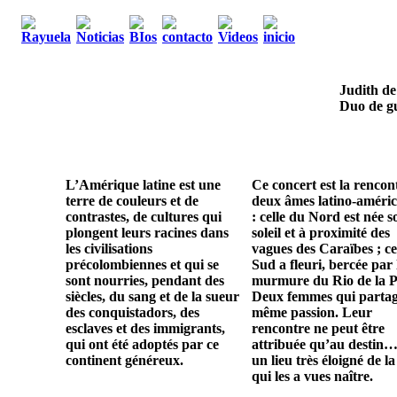
Judith de
Duo de gu
L’Amérique latine est une
Ce concert est la rencon
terre de couleurs et de
deux âmes latino-améric
contrastes, de cultures qui
: celle du Nord est née s
plongent leurs racines dans
soleil et à proximité des
les civilisations
vagues des Caraïbes ; ce
précolombiennes et qui se
Sud a fleuri, bercée par 
sont nourries, pendant des
murmure du Rio de la P
siècles, du sang et de la sueur
Deux femmes qui parta
des conquistadors, des
même passion. Leur
esclaves et des immigrants,
rencontre ne peut être
qui ont été adoptés par ce
attribuée qu’au destin…
continent généreux.
un lieu très éloigné de la
qui les a vues naître.