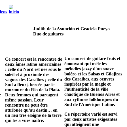
Judith de la Asunción et Graciela Pueyo
Duo de guitares
Un concert de guitare frais et
Ce concert est la rencontre de
émouvant qui mêle les
deux âmes latino-américaines
mélodies jazzy d'un suave
: celle du Nord est née sous le
boléro et les Salsas et Güajiras
soleil et à proximité des
des Caraïbes, aux oeuvres
vagues des Caraïbes ; celle du
inspirées par la magie et
Sud a fleuri, bercée par le
l’authenticité de la ville
murmure du Rio de la Plata.
chaotique de Buenos Aires et
r
Deux femmes qui partagent
aux rythmes folkloriques du
même passion. Leur
Sud de l'Amérique Latine.
rencontre ne peut être
attribuée qu’au destin… en
Ce répertoire varié est servi
un lieu très éloigné de la terre
par deux artistes exigeantes
qui les a vues naître.
qui atteignent une