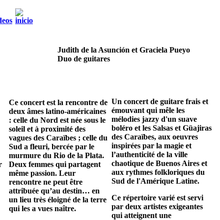
Judith de la Asunción et Graciela Pueyo
Duo de guitares
Un concert de guitare frais et
Ce concert est la rencontre de
émouvant qui mêle les
deux âmes latino-américaines
mélodies jazzy d'un suave
: celle du Nord est née sous le
boléro et les Salsas et Güajiras
soleil et à proximité des
des Caraïbes, aux oeuvres
vagues des Caraïbes ; celle du
inspirées par la magie et
Sud a fleuri, bercée par le
l’authenticité de la ville
murmure du Rio de la Plata.
chaotique de Buenos Aires et
r
Deux femmes qui partagent
aux rythmes folkloriques du
même passion. Leur
Sud de l'Amérique Latine.
rencontre ne peut être
attribuée qu’au destin… en
Ce répertoire varié est servi
un lieu très éloigné de la terre
par deux artistes exigeantes
qui les a vues naître.
qui atteignent une