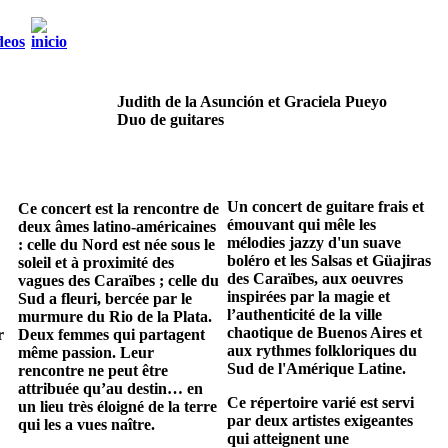
Judith de la Asunción et Graciela Pueyo
Duo de guitares
Un concert de guitare frais et
Ce concert est la rencontre de
émouvant qui mêle les
deux âmes latino-américaines
mélodies jazzy d'un suave
: celle du Nord est née sous le
boléro et les Salsas et Güajiras
soleil et à proximité des
des Caraïbes, aux oeuvres
vagues des Caraïbes ; celle du
inspirées par la magie et
Sud a fleuri, bercée par le
l’authenticité de la ville
murmure du Rio de la Plata.
chaotique de Buenos Aires et
r
Deux femmes qui partagent
aux rythmes folkloriques du
même passion. Leur
Sud de l'Amérique Latine.
rencontre ne peut être
attribuée qu’au destin… en
Ce répertoire varié est servi
un lieu très éloigné de la terre
par deux artistes exigeantes
qui les a vues naître.
qui atteignent une