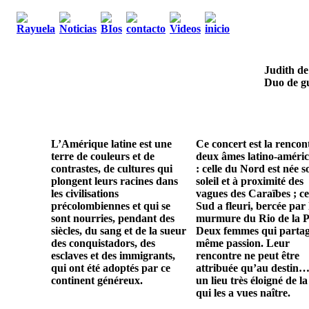
Judith de
Duo de gu
L’Amérique latine est une
Ce concert est la rencon
terre de couleurs et de
deux âmes latino-améric
contrastes, de cultures qui
: celle du Nord est née s
plongent leurs racines dans
soleil et à proximité des
les civilisations
vagues des Caraïbes ; ce
précolombiennes et qui se
Sud a fleuri, bercée par 
sont nourries, pendant des
murmure du Rio de la P
siècles, du sang et de la sueur
Deux femmes qui parta
des conquistadors, des
même passion. Leur
esclaves et des immigrants,
rencontre ne peut être
qui ont été adoptés par ce
attribuée qu’au destin…
continent généreux.
un lieu très éloigné de la
qui les a vues naître.