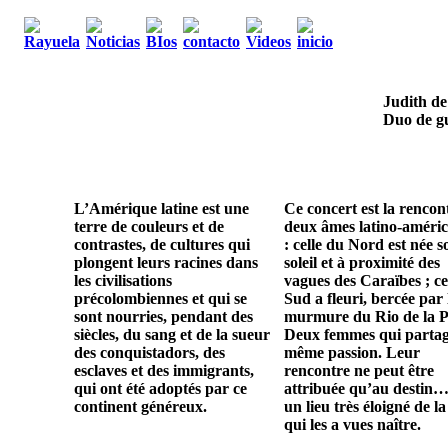
Judith de
Duo de gu
L’Amérique latine est une
Ce concert est la rencon
terre de couleurs et de
deux âmes latino-améric
contrastes, de cultures qui
: celle du Nord est née s
plongent leurs racines dans
soleil et à proximité des
les civilisations
vagues des Caraïbes ; ce
précolombiennes et qui se
Sud a fleuri, bercée par 
sont nourries, pendant des
murmure du Rio de la P
siècles, du sang et de la sueur
Deux femmes qui parta
des conquistadors, des
même passion. Leur
esclaves et des immigrants,
rencontre ne peut être
qui ont été adoptés par ce
attribuée qu’au destin…
continent généreux.
un lieu très éloigné de la
qui les a vues naître.