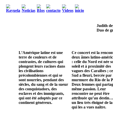
Judith de
Duo de gu
L’Amérique latine est une
Ce concert est la rencon
terre de couleurs et de
deux âmes latino-améric
contrastes, de cultures qui
: celle du Nord est née s
plongent leurs racines dans
soleil et à proximité des
les civilisations
vagues des Caraïbes ; ce
précolombiennes et qui se
Sud a fleuri, bercée par 
sont nourries, pendant des
murmure du Rio de la P
siècles, du sang et de la sueur
Deux femmes qui parta
des conquistadors, des
même passion. Leur
esclaves et des immigrants,
rencontre ne peut être
qui ont été adoptés par ce
attribuée qu’au destin…
continent généreux.
un lieu très éloigné de la
qui les a vues naître.