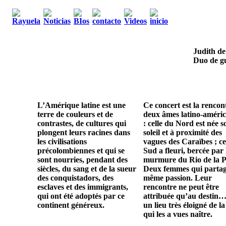
Judith de
Duo de gu
L’Amérique latine est une
Ce concert est la rencon
terre de couleurs et de
deux âmes latino-améric
contrastes, de cultures qui
: celle du Nord est née s
plongent leurs racines dans
soleil et à proximité des
les civilisations
vagues des Caraïbes ; ce
précolombiennes et qui se
Sud a fleuri, bercée par 
sont nourries, pendant des
murmure du Rio de la P
siècles, du sang et de la sueur
Deux femmes qui parta
des conquistadors, des
même passion. Leur
esclaves et des immigrants,
rencontre ne peut être
qui ont été adoptés par ce
attribuée qu’au destin…
continent généreux.
un lieu très éloigné de la
qui les a vues naître.