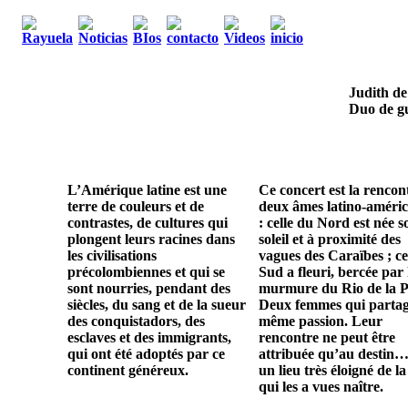
Judith de
Duo de gu
L’Amérique latine est une
Ce concert est la rencon
terre de couleurs et de
deux âmes latino-améric
contrastes, de cultures qui
: celle du Nord est née s
plongent leurs racines dans
soleil et à proximité des
les civilisations
vagues des Caraïbes ; ce
précolombiennes et qui se
Sud a fleuri, bercée par 
sont nourries, pendant des
murmure du Rio de la P
siècles, du sang et de la sueur
Deux femmes qui parta
des conquistadors, des
même passion. Leur
esclaves et des immigrants,
rencontre ne peut être
qui ont été adoptés par ce
attribuée qu’au destin…
continent généreux.
un lieu très éloigné de la
qui les a vues naître.