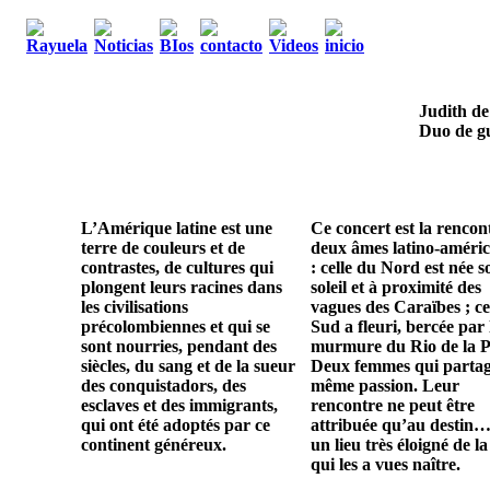
Judith de
Duo de gu
L’Amérique latine est une
Ce concert est la rencon
terre de couleurs et de
deux âmes latino-améric
contrastes, de cultures qui
: celle du Nord est née s
plongent leurs racines dans
soleil et à proximité des
les civilisations
vagues des Caraïbes ; ce
précolombiennes et qui se
Sud a fleuri, bercée par 
sont nourries, pendant des
murmure du Rio de la P
siècles, du sang et de la sueur
Deux femmes qui parta
des conquistadors, des
même passion. Leur
esclaves et des immigrants,
rencontre ne peut être
qui ont été adoptés par ce
attribuée qu’au destin…
continent généreux.
un lieu très éloigné de la
qui les a vues naître.