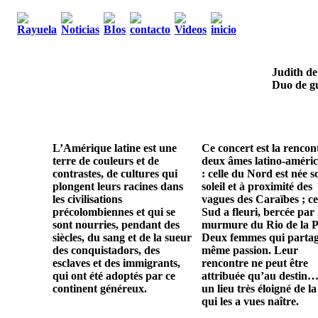
Judith de
Duo de gu
L’Amérique latine est une
Ce concert est la rencon
terre de couleurs et de
deux âmes latino-améric
contrastes, de cultures qui
: celle du Nord est née s
plongent leurs racines dans
soleil et à proximité des
les civilisations
vagues des Caraïbes ; ce
précolombiennes et qui se
Sud a fleuri, bercée par 
sont nourries, pendant des
murmure du Rio de la P
siècles, du sang et de la sueur
Deux femmes qui parta
des conquistadors, des
même passion. Leur
esclaves et des immigrants,
rencontre ne peut être
qui ont été adoptés par ce
attribuée qu’au destin…
continent généreux.
un lieu très éloigné de la
qui les a vues naître.