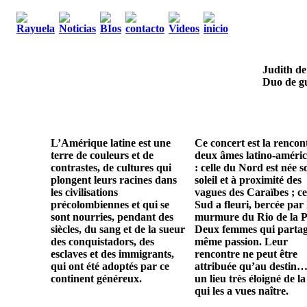
Judith de
Duo de gu
L’Amérique latine est une
Ce concert est la rencon
terre de couleurs et de
deux âmes latino-améric
contrastes, de cultures qui
: celle du Nord est née s
plongent leurs racines dans
soleil et à proximité des
les civilisations
vagues des Caraïbes ; ce
précolombiennes et qui se
Sud a fleuri, bercée par 
sont nourries, pendant des
murmure du Rio de la P
siècles, du sang et de la sueur
Deux femmes qui parta
des conquistadors, des
même passion. Leur
esclaves et des immigrants,
rencontre ne peut être
qui ont été adoptés par ce
attribuée qu’au destin…
continent généreux.
un lieu très éloigné de la
qui les a vues naître.