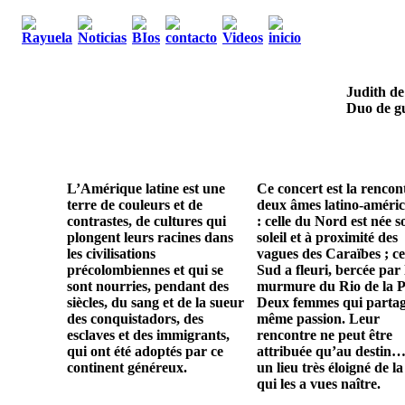
Judith de
Duo de gu
L’Amérique latine est une
Ce concert est la rencon
terre de couleurs et de
deux âmes latino-améric
contrastes, de cultures qui
: celle du Nord est née s
plongent leurs racines dans
soleil et à proximité des
les civilisations
vagues des Caraïbes ; ce
précolombiennes et qui se
Sud a fleuri, bercée par 
sont nourries, pendant des
murmure du Rio de la P
siècles, du sang et de la sueur
Deux femmes qui parta
des conquistadors, des
même passion. Leur
esclaves et des immigrants,
rencontre ne peut être
qui ont été adoptés par ce
attribuée qu’au destin…
continent généreux.
un lieu très éloigné de la
qui les a vues naître.