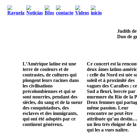
Judith de
Duo de gu
L’Amérique latine est une
Ce concert est la rencon
terre de couleurs et de
deux âmes latino-améric
contrastes, de cultures qui
: celle du Nord est née s
plongent leurs racines dans
soleil et à proximité des
les civilisations
vagues des Caraïbes ; ce
précolombiennes et qui se
Sud a fleuri, bercée par 
sont nourries, pendant des
murmure du Rio de la P
siècles, du sang et de la sueur
Deux femmes qui parta
des conquistadors, des
même passion. Leur
esclaves et des immigrants,
rencontre ne peut être
qui ont été adoptés par ce
attribuée qu’au destin…
continent généreux.
un lieu très éloigné de la
qui les a vues naître.