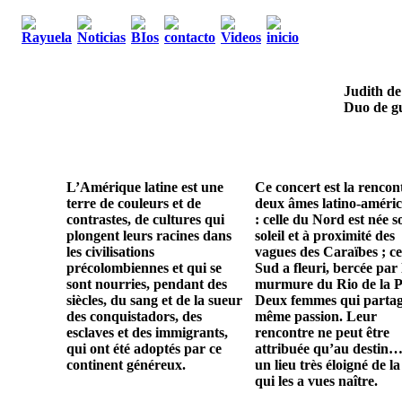
Judith de
Duo de gu
L’Amérique latine est une
Ce concert est la rencon
terre de couleurs et de
deux âmes latino-améric
contrastes, de cultures qui
: celle du Nord est née s
plongent leurs racines dans
soleil et à proximité des
les civilisations
vagues des Caraïbes ; ce
précolombiennes et qui se
Sud a fleuri, bercée par 
sont nourries, pendant des
murmure du Rio de la P
siècles, du sang et de la sueur
Deux femmes qui parta
des conquistadors, des
même passion. Leur
esclaves et des immigrants,
rencontre ne peut être
qui ont été adoptés par ce
attribuée qu’au destin…
continent généreux.
un lieu très éloigné de la
qui les a vues naître.