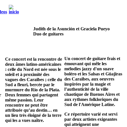
Judith de la Asunción et Graciela Pueyo
Duo de guitares
Un concert de guitare frais et
Ce concert est la rencontre de
émouvant qui mêle les
deux âmes latino-américaines
mélodies jazzy d'un suave
: celle du Nord est née sous le
boléro et les Salsas et Güajiras
soleil et à proximité des
des Caraïbes, aux oeuvres
vagues des Caraïbes ; celle du
inspirées par la magie et
Sud a fleuri, bercée par le
l’authenticité de la ville
murmure du Rio de la Plata.
chaotique de Buenos Aires et
r
Deux femmes qui partagent
aux rythmes folkloriques du
même passion. Leur
Sud de l'Amérique Latine.
rencontre ne peut être
attribuée qu’au destin… en
Ce répertoire varié est servi
un lieu très éloigné de la terre
par deux artistes exigeantes
qui les a vues naître.
qui atteignent une