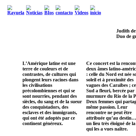
Judith de
Duo de gu
L’Amérique latine est une
Ce concert est la rencon
terre de couleurs et de
deux âmes latino-améric
contrastes, de cultures qui
: celle du Nord est née s
plongent leurs racines dans
soleil et à proximité des
les civilisations
vagues des Caraïbes ; ce
précolombiennes et qui se
Sud a fleuri, bercée par 
sont nourries, pendant des
murmure du Rio de la P
siècles, du sang et de la sueur
Deux femmes qui parta
des conquistadors, des
même passion. Leur
esclaves et des immigrants,
rencontre ne peut être
qui ont été adoptés par ce
attribuée qu’au destin…
continent généreux.
un lieu très éloigné de la
qui les a vues naître.